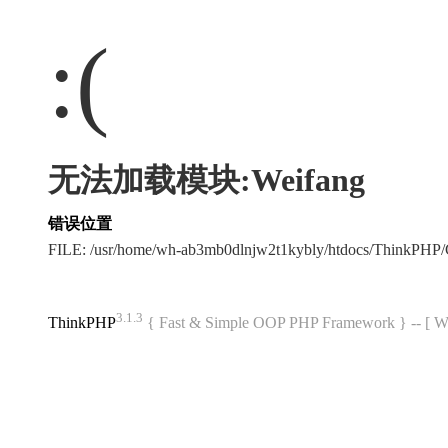
:(
无法加载模块:Weifang
错误位置
FILE: /usr/home/wh-ab3mb0dlnjw2t1kybly/htdocs/ThinkPH
3.1.3
ThinkPHP
{ Fast & Simple OOP PHP Framework } -- 