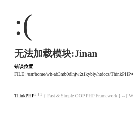
:(
无法加载模块:Jinan
错误位置
FILE: /usr/home/wh-ab3mb0dlnjw2t1kybly/htdocs/ThinkPH
3.1.3
ThinkPHP
{ Fast & Simple OOP PHP Framework } -- 