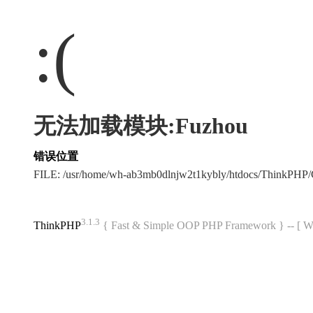
:(
无法加载模块:Fuzhou
错误位置
FILE: /usr/home/wh-ab3mb0dlnjw2t1kybly/htdocs/ThinkPH
3.1.3
ThinkPHP
{ Fast & Simple OOP PHP Framework } -- 